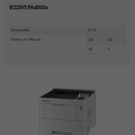
ECOSYS PA4000x
Druckfarbe
S/W
Seiten pro Minute
A4
A3
40
0