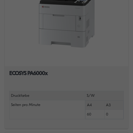
ECOSYS PA6000x
Druckfarbe
S/W
Seiten pro Minute
A4
A3
60
0