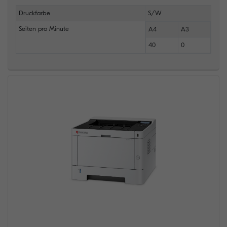
Druckfarbe
S/W
Seiten pro Minute
A4
A3
40
0